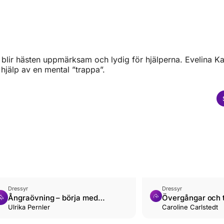
blir hästen uppmärksam och lydig för hjälperna. Evelina Ka
jälp av en mental ”trappa”.
Dressyr
Dressyr
Ångraövning – börja med
Övergångar och 
halvhalter
Ulrika Pernler
med rak häst
Caroline Carlstedt