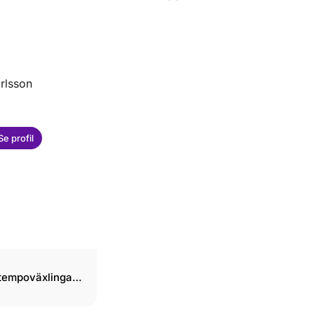
rlsson
Se profil
tempoväxlingar