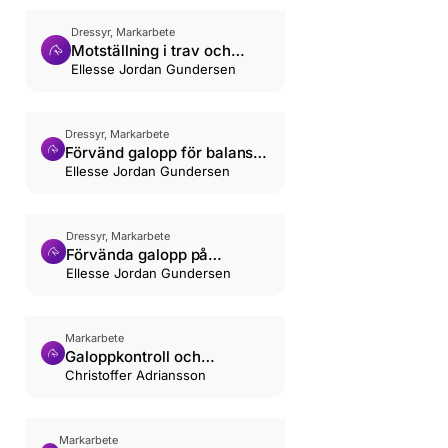
Dressyr, Markarbete
Motställning i trav och
galopp
Ellesse Jordan Gundersen
Dressyr, Markarbete
Förvänd galopp för balans
och styrka
Ellesse Jordan Gundersen
Dressyr, Markarbete
Förvända galopp på
avancerad nivå
Ellesse Jordan Gundersen
Markarbete
Galoppkontroll och
reaktionsförmåga
Christoffer Adriansson
Markarbete