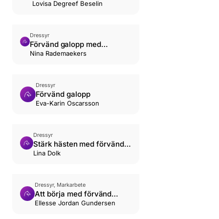
böjt spår
Lovisa Degreef Beselin
Dressyr
Förvänd galopp med
skänkelvikning och öppna
Nina Rademaekers
Dressyr
Förvänd galopp
Eva-Karin Oscarsson
Dressyr
Stärk hästen med förvänd
galopp
Lina Dolk
Dressyr, Markarbete
Att börja med förvänd
galopp
Ellesse Jordan Gundersen