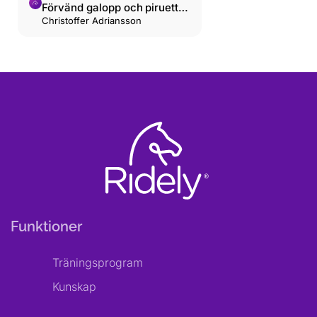
Förvänd galopp och piruett-
prepp: Slalomen (Del 5)
Christoffer Adriansson
Funktioner
Träningsprogram
Kunskap