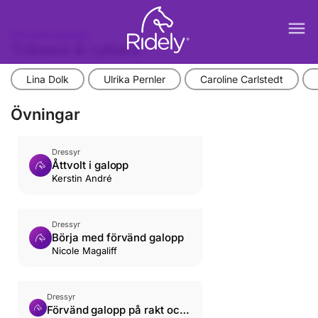
menu
Förvänd galopp
Tränare & ryttare
Lina Dolk
Ulrika Pernler
Caroline Carlstedt
Övningar
Dressyr
Åttvolt i galopp
Kerstin André
Dressyr
Börja med förvänd galopp
Nicole Magaliff
Dressyr
Förvänd galopp på rakt och