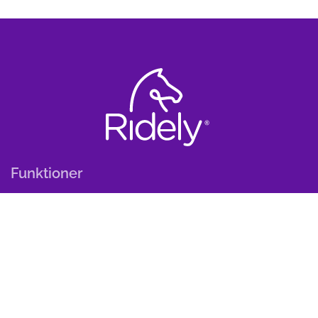
Funktioner
Träningsprogram
Kunskap
Om
Ridely PRO