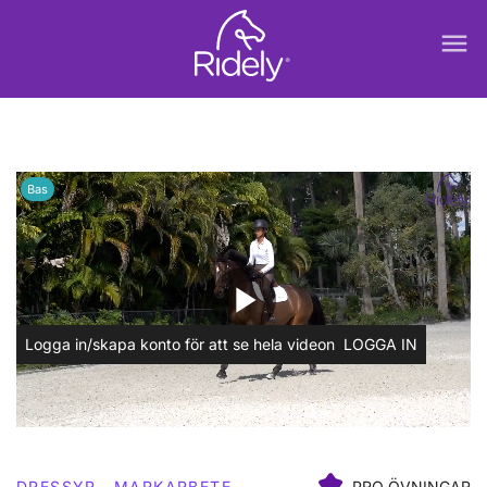
menu
Bas
play_arrow
Logga in/skapa konto för att se hela videon
LOGGA IN
DRESSYR
MARKARBETE
PRO ÖVNINGAR