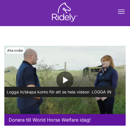
menu
Alla nivåer
play_arrow
Logga in/skapa konto för att se hela videon
LOGGA IN
Donera till World Horse Welfare idag!