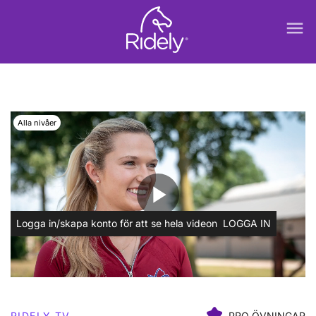
menu
Alla nivåer
play_arrow
Logga in/skapa konto för att se hela videon
LOGGA IN
RIDELY TV
PRO ÖVNINGAR