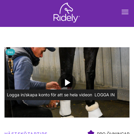
menu
Bas
play_arrow
Logga in/skapa konto för att se hela videon
LOGGA IN
HÄSTSKÖTARTIPS
PRO ÖVNINGAR