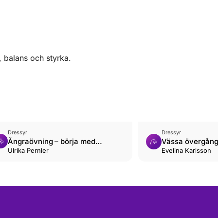
, balans och styrka.
Dressyr
Dressyr
Ångraövning – börja med
Vässa övergån
halvhalter
Ulrika Pernler
Evelina Karlsson