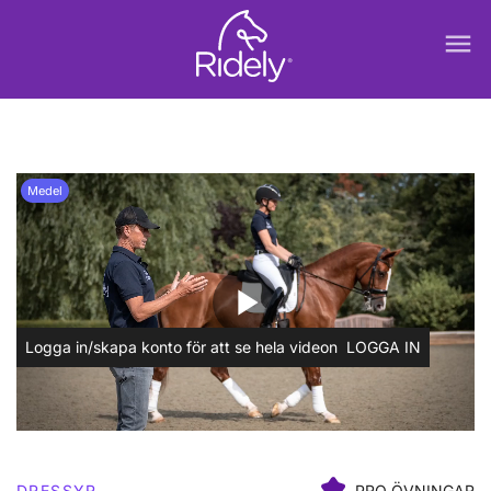
menu
Medel
play_arrow
Logga in/skapa konto för att se hela videon
LOGGA IN
DRESSYR
PRO ÖVNINGAR