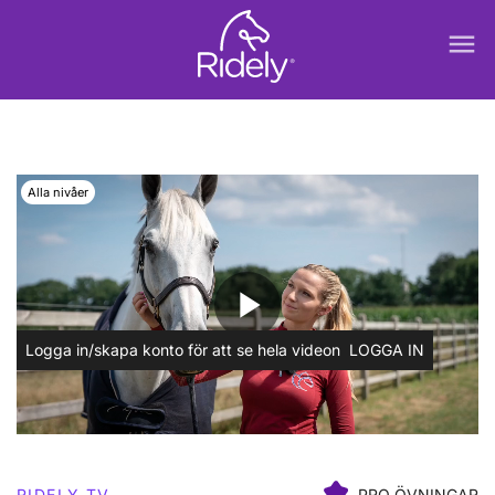
menu
Alla nivåer
play_arrow
Logga in/skapa konto för att se hela videon
LOGGA IN
RIDELY TV
PRO ÖVNINGAR