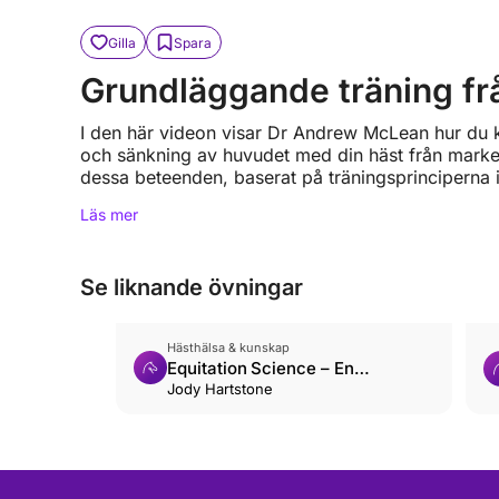
Gilla
Spara
Grundläggande träning f
I den här videon visar Dr Andrew McLean hur du ka
och sänkning av huvudet med din häst från marken
dessa beteenden, baserat på träningsprinciperna 
Läs mer
Se liknande övningar
Hästhälsa & kunskap
Equitation Science – En
introduktion
Jody Hartstone