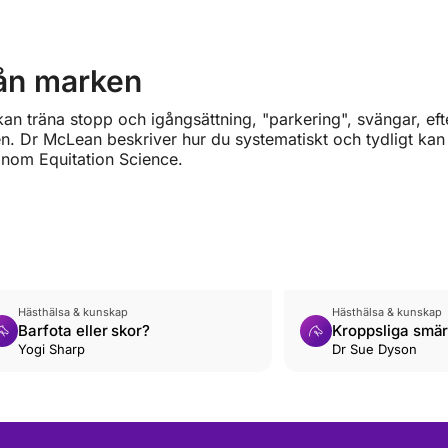
rån marken
n träna stopp och igångsättning, "parkering", svängar, efte
. Dr McLean beskriver hur du systematiskt och tydligt kan 
inom Equitation Science.
Hästhälsa & kunskap
Hästhälsa & kunskap
Barfota eller skor?
Kroppsliga smär
Yogi Sharp
Dr Sue Dyson