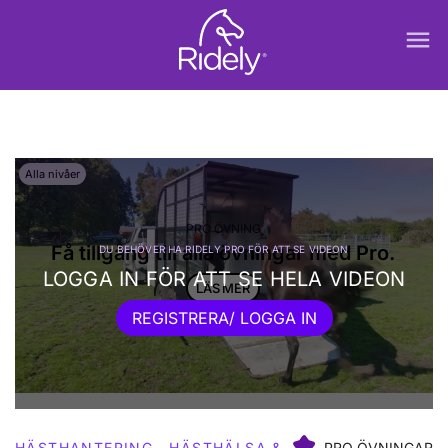
menu
Alla nivåer
PRO ÖVNING
Få tillgång till alla övningar med Pro.
DU BEHÖVER HA RIDELY PRO FÖR ATT SE VIDEON
LOGGA IN FÖR ATT SE HELA VIDEON
LÄS MER
7 dagar gratis testperiod.
REGISTRERA/ LOGGA IN
HÄSTHANTERING
HÄSTHÄLSA &
PRO ÖVNINGAR