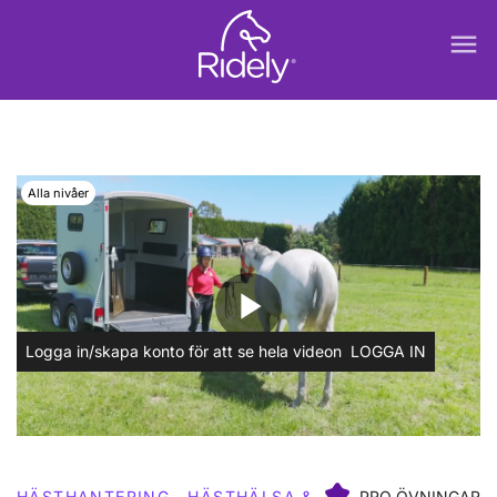
menu
Alla nivåer
play_arrow
Logga in/skapa konto för att se hela videon
LOGGA IN
HÄSTHANTERING
HÄSTHÄLSA &
PRO ÖVNINGAR