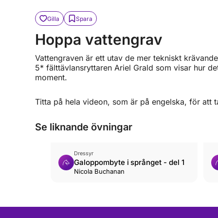
Gilla
Spara
Hoppa vattengrav
Vattengraven är ett utav de mer tekniskt krävande 
5* fälttävlansryttaren Ariel Grald som visar hur de
moment.
Titta på hela videon, som är på engelska, för att 
Se liknande övningar
Dressyr
Galoppombyte i språnget - del 1
Nicola Buchanan