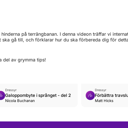
hinderna på terrängbanan. I denna videon träffar vi internat
t ska gå till, och förklarar hur du ska förbereda dig för dett
ta del av grymma tips!
Dressyr
Dressyr
Galoppombyte i språnget - del 2
Förbättra travsl
Nicola Buchanan
Matt Hicks