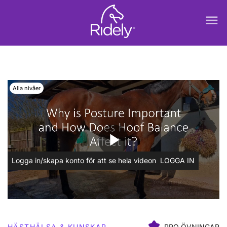
menu
Alla nivåer
play_arrow
Logga in/skapa konto för att se hela videon
LOGGA IN
HÄSTHÄLSA & KUNSKAP
PRO ÖVNINGAR