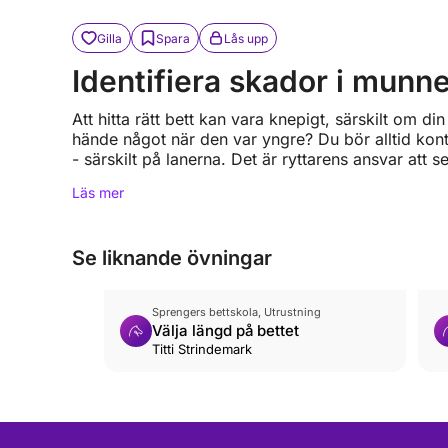
Gilla
Spara
Lås upp
Identifiera skador i munn
Att hitta rätt bett kan vara knepigt, särskilt om 
hände något när den var yngre? Du bör alltid kont
- särskilt på lanerna. Det är ryttarens ansvar att s
Läs mer
Se liknande övningar
Sprengers bettskola, Utrustning
Välja längd på bettet
Titti Strindemark