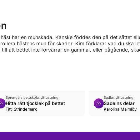
en
din häst har en munskada. Kanske föddes den på det sättet ell
rollera hästens mun för skador. Kim förklarar vad du ska let
e till att bettet inte förvärrar en gammal, eller pågående, ska
Sprengers bettskola, Utrustning
Sadlar, Utrustning
Hitta rätt tjocklek på bettet
Sadelns delar
Titti Strindemark
Karolina Malmlöv