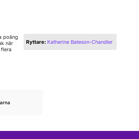
ga poäng
Ryttare:
Katherine Bateson-Chandler
ak när
flera
garna