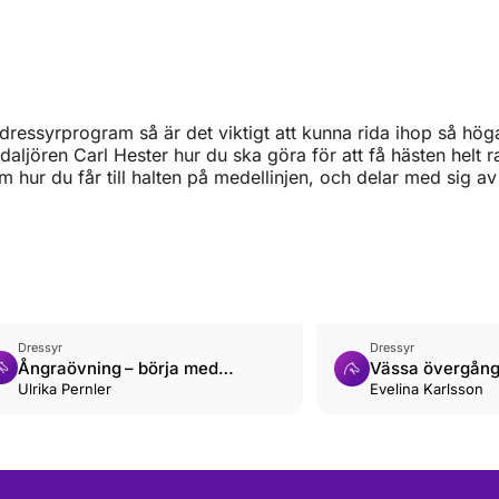
a dressyrprogram så är det viktigt att kunna rida ihop så hö
aljören Carl Hester hur du ska göra för att få hästen helt r
hur du får till halten på medellinjen, och delar med sig av 
Dressyr
Dressyr
Ångraövning – börja med
Vässa övergån
halvhalter
Ulrika Pernler
Evelina Karlsson