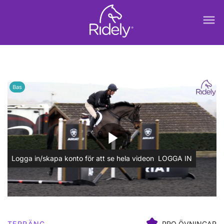
menu
Bas
play_arrow
Logga in/skapa konto för att se hela videon
LOGGA IN
TERRÄNG
PRO ÖVNINGAR