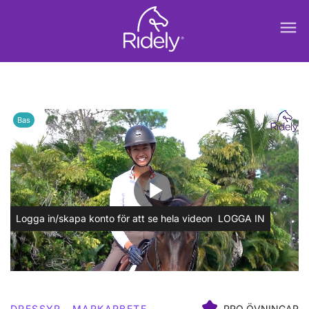
menu
Bas
play_arrow
Logga in/skapa konto för att se hela videon
LOGGA IN
DRESSYR
MARKARBETE
PRO ÖVNINGAR