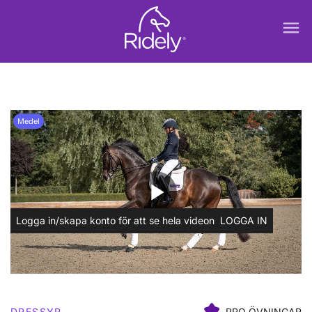
menu
Medel
play_arrow
Logga in/skapa konto för att se hela videon
LOGGA IN
DRESSYR
PRO ÖVNINGAR