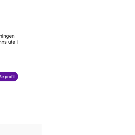
vningen
ns ute i
Se profil