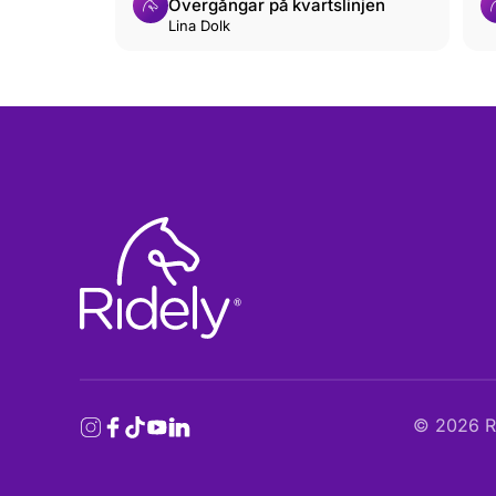
Övergångar på kvartslinjen
Lina Dolk
©
2026
Ri