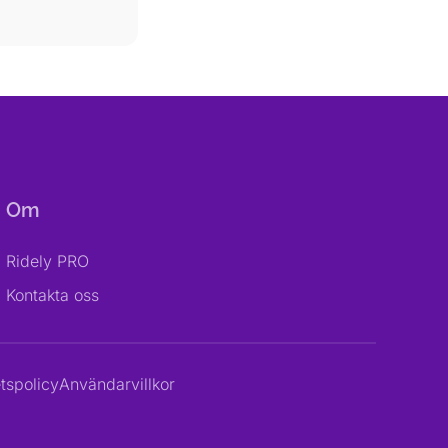
Om
Ridely PRO
Kontakta oss
etspolicy
Användarvillkor