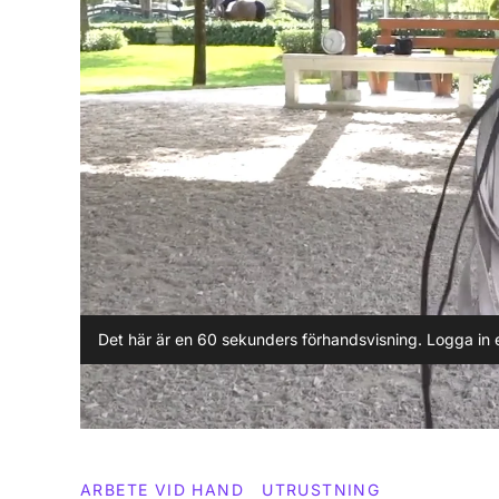
Det här är en 60 sekunders förhandsvisning. Logga in e
ARBETE VID HAND
UTRUSTNING