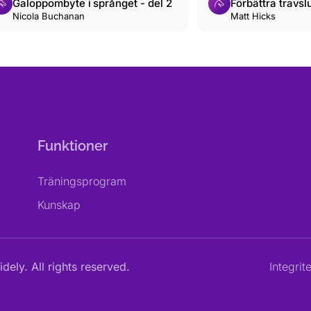
Galoppombyte i språnget - del 2
Förbättra travsl
Nicola Buchanan
Matt Hicks
Funktioner
Träningsprogram
Kunskap
dely. All rights reserved.
Integrit