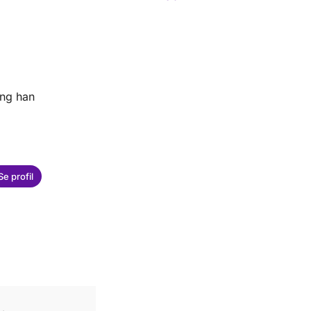
ing han
Se profil