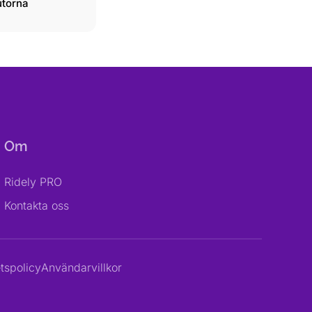
utorna
Om
Ridely PRO
Kontakta oss
etspolicy
Användarvillkor