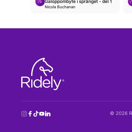
Galoppombyte i språnget - del 1
Nicola Buchanan
©
2026
Ri