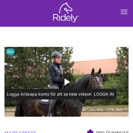
menu
Bas
play_arrow
Logga in/skapa konto för att se hela videon
LOGGA IN
MARKARBETE
PRO ÖVNINGAR