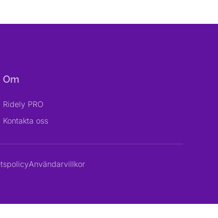
Om
Ridely PRO
Kontakta oss
etspolicy
Användarvillkor