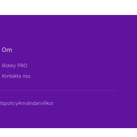
Om
Ridely PRO
Kontakta oss
etspolicy
Användarvillkor