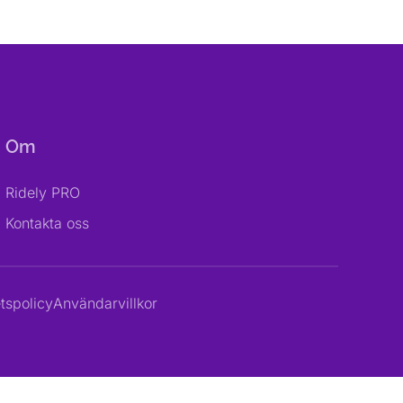
Om
Ridely PRO
Kontakta oss
etspolicy
Användarvillkor