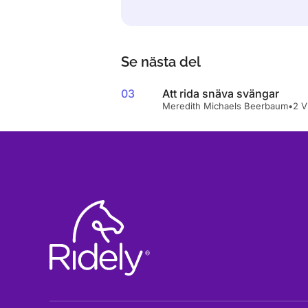
Se nästa del
03
Att rida snäva svängar
Meredith Michaels Beerbaum
•
2 V