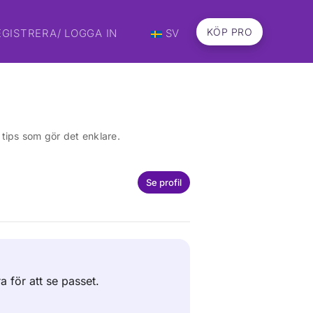
KÖP PRO
EGISTRERA/ LOGGA IN
SV
a tips som gör det enklare.
Se profil
ra för att se passet.