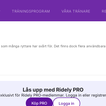
P
TRÄNINGSPROGRAM
VÅRA TRÄNARE
R
got som många ryttare har svårt för. Det finns dock flera användbar
Lås upp med Ridely PRO
 exklusivt för Ridely PRO-medlemmar.
Logga in eller registre
Köp PRO
Logga in