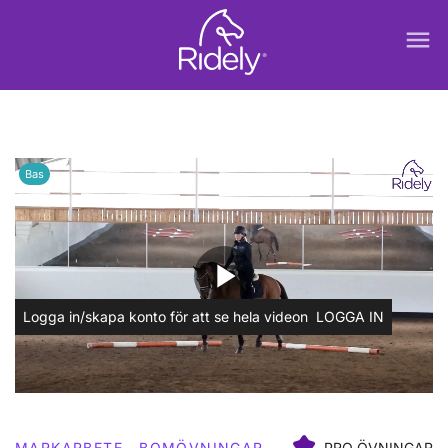
menu
Bas
play_arrow
Logga in/skapa konto för att se hela videon
LOGGA IN
MARKARBETE
BOMÖVNINGAR
PRO ÖVNINGAR