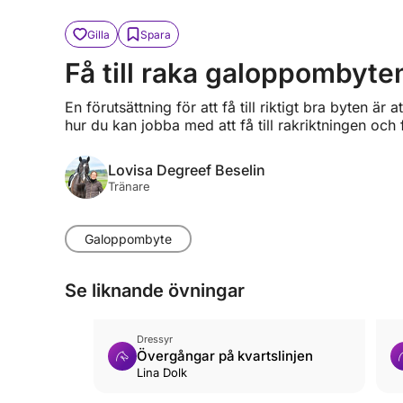
Gilla
Spara
Få till raka galoppombyte
En förutsättning för att få till riktigt bra byten är
hur du kan jobba med att få till rakriktningen oc
Lovisa Degreef Beselin
Tränare
Galoppombyte
Se liknande övningar
Dressyr
Övergångar på kvartslinjen
Lina Dolk