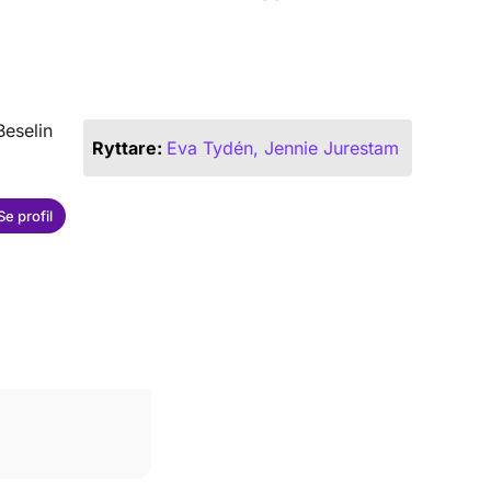
Beselin
Ryttare:
Eva Tydén, Jennie Jurestam
Se profil