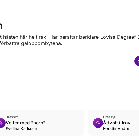
n
 att hästen här helt rak. Här berättar beridare Lovisa Degreef 
h förbättra galoppombytena.
Dressyr
Dressyr
Volter med "hörn"
Åttvolt i trav
Evelina Karlsson
Kerstin André