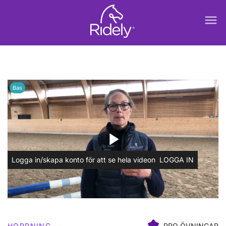
menu
Bas
play_arrow
Logga in/skapa konto för att se hela videon
LOGGA IN
HOPPNING
PRO ÖVNINGAR