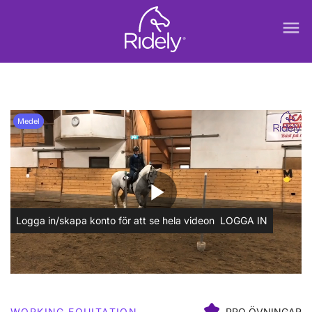
menu
Medel
play_arrow
Logga in/skapa konto för att se hela videon
LOGGA IN
WORKING EQUITATION
PRO ÖVNINGAR