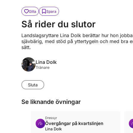
Gilla
Spara
Så rider du slutor
Landslagsryttare Lina Dolk berättar hur hon jobbar 
sjävbärig, med stöd på yttertygeln och med bra en
sätt.
Lina Dolk
Tränare
Sluta
Se liknande övningar
Dressyr
Övergångar på kvartslinjen
Lina Dolk