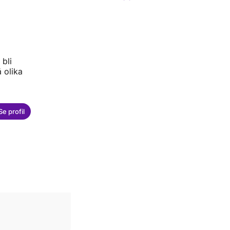
 bli
 olika
Se profil