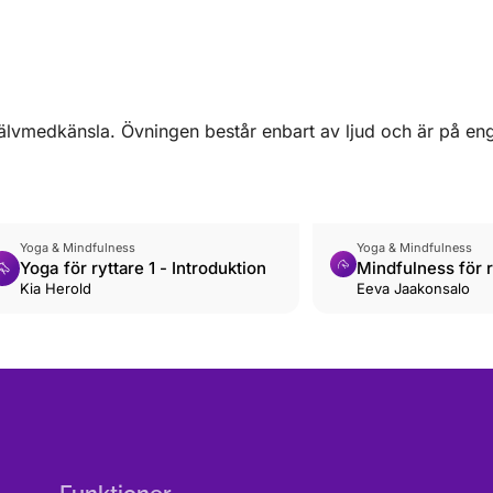
jälvmedkänsla. Övningen består enbart av ljud och är på en
Yoga & Mindfulness
Yoga & Mindfulness
Yoga för ryttare 1 - Introduktion
Mindfulness för r
Kia Herold
acceptera känslo
Eeva Jaakonsalo