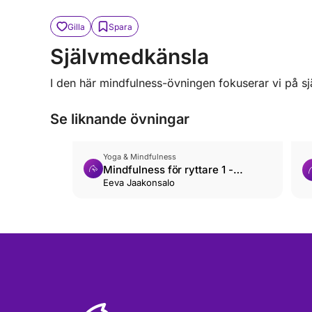
Gilla
Spara
Självmedkänsla
I den här mindfulness-övningen fokuserar vi på s
Se liknande övningar
Yoga & Mindfulness
Mindfulness för ryttare 1 -
introduktion
Eeva Jaakonsalo