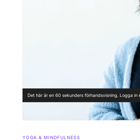
Det här är en 60 sekunders förhandsvisning. Logga in e
YOGA & MINDFULNESS