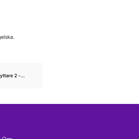
gelska.
yttare 2 -
r