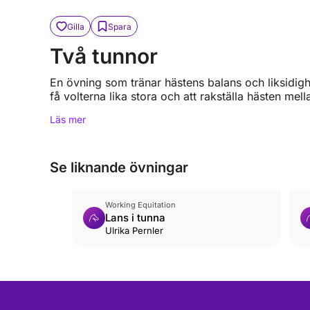
Gilla
Spara
Två tunnor
En övning som tränar hästens balans och liksidigh
få volterna lika stora och att rakställa hästen mell
Läs mer
Se liknande övningar
Working Equitation
Lans i tunna
Ulrika Pernler