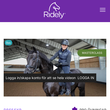
menu
Bas
play_arrow
Logga in/skapa konto för att se hela videon
LOGGA IN
DRESSYR
PRO ÖVNINGAR