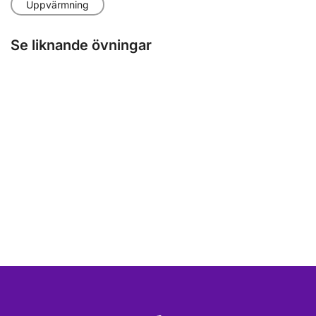
Uppvärmning
Se liknande övningar