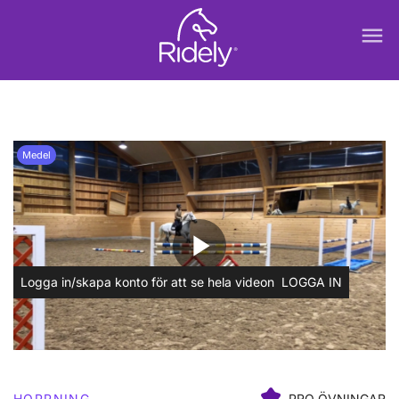
menu
Medel
play_arrow
Logga in/skapa konto för att se hela videon
LOGGA IN
HOPPNING
PRO ÖVNINGAR