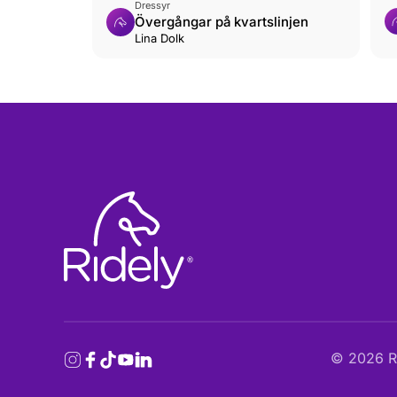
Dressyr
Övergångar på kvartslinjen
Lina Dolk
©
2026
Ri