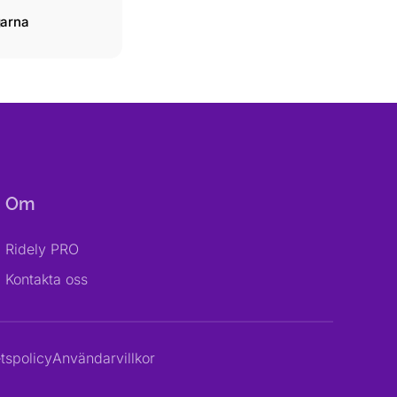
garna
Om
Ridely PRO
Kontakta oss
etspolicy
Användarvillkor