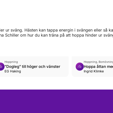
er ur sväng. Hästen kan tappa energin i svängen eller så k
lena Schiller om hur du kan träna på att hoppa hinder ur svän
Hoppning
Hoppning, Bomövninga
”Dogleg” till höger och vänster
Hoppa åttan med
EG Haking
Ingrid Klimke