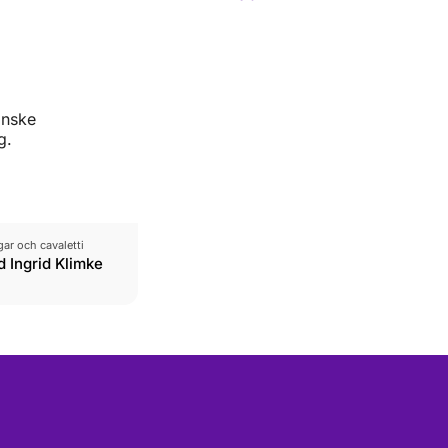
anske
g.
r och cavaletti
 Ingrid Klimke