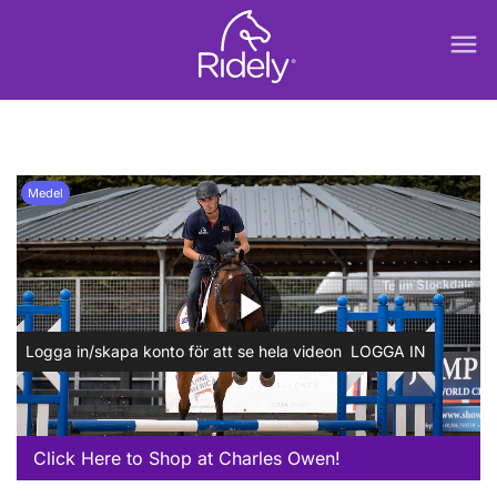
menu
Medel
play_arrow
Logga in/skapa konto för att se hela videon
LOGGA IN
Click Here to Shop at Charles Owen!