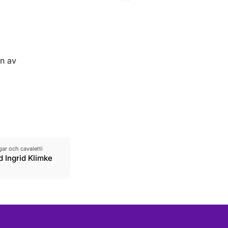
en av
r och cavaletti
 Ingrid Klimke