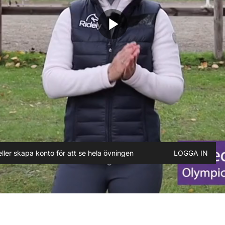
play_arrow
ller skapa konto för att se hela övningen
LOGGA IN